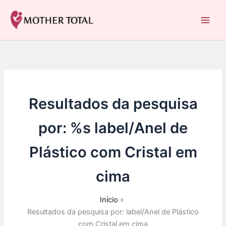
Ir
para
Mother Total: Receitas Fáceis, Saúde e Nostalgia
o
conteúdo
Resultados da pesquisa
por: %s
label/Anel de
Plástico com Cristal em
cima
Início
Resultados da pesquisa por: label/Anel de Plástico
com Cristal em cima