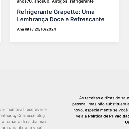
,
,
,
anos70
anos80
Antigos
refrigerante
Refrigerante Grapette: Uma
Lembrança Doce e Refrescante
Ana Rita
/
29/10/2024
As receitas e dicas de sa
pessoal, mas não substituem a
por memórias, escrever e
novo, especialmente se você
conteúdo
.
Criei esse blog
Veja a
Política de Privacida
ra tornar o dia a dia mais
U
para garantir que você