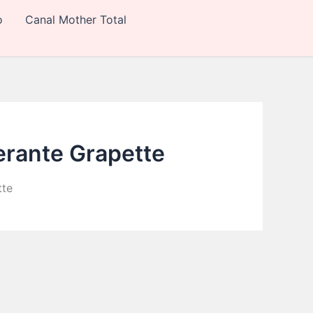
o
Canal Mother Total
gerante Grapette
tte